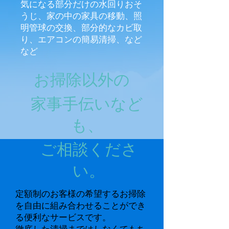
気になる部分だけの水回りおそ
うじ、家の中の家具の移動、照
明管球の交換、部分的なカビ取
り、エアコンの簡易清掃、など
など
お掃除以外の
家事手伝いなど
も、
ご相談くださ
い。
定額制のお客様の希望するお掃除
を自由に組み合わせることができ
る便利なサービスです。