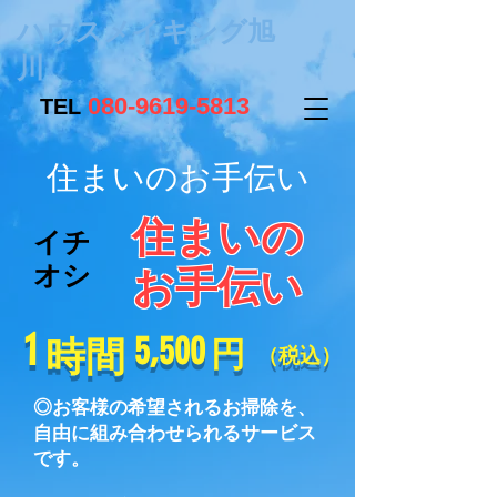
ハウスメイキング旭
川
080-9619-5813
​TEL
住まいのお手伝い
住まいの
イチ
オシ
お手伝い
1
​5,500
時間
円
（税込）
◎お客様の希望されるお掃除を、
自由に組み合わせられるサービス
です。